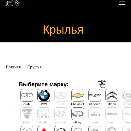
Крылья
Крылья, крылья
Главная
»
Крылья
автомобилей
Выберите марку:
Audi
BMW
BYD
Chevrolet
Chrysler
Citroen
Cadill
Hafei
Honda
Hyundai
Infinity
Isuzu
Iveco
Jee