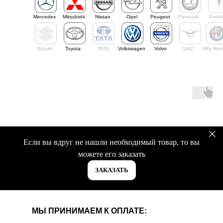
Mercedes
Mitsubishi
Nissan
Opel
Peugeot
Plymouth
Ponti
Suzuki
Toyota
TATA
Volkswagen
Volvo
UAZ
Alfa Ro
Если вы вдруг не нашли необходимый товар, то вы
можете его заказать
ЗАКАЗАТЬ
МЫ ПРИНИМАЕМ К ОПЛАТЕ: