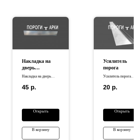
Накладка на
Усилитель
дверь
порога
универсальная
Накладка на дверь
Усилитель порога
универсальная
изготовлен из
45
р.
20
р.
изготовлена из
оцинкованной стали
оцинкованной стали .
Длина усилителей
варьируется от 65 см
до 110 см.
Открыть
Открыть
В корзину
В корзину