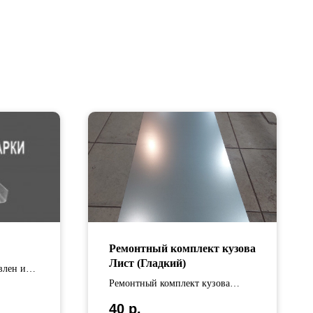
Ремонтный комплект кузова
Лист (Гладкий)
влен из
на
Ремонтный комплект кузова
от 65 см
изготовлен из оцинкованной
40
р.
стали Длина изделия составляет