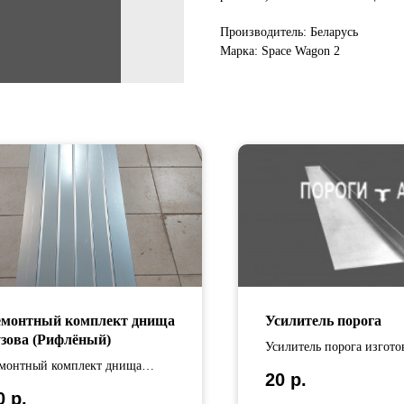
Производитель: Беларусь
Марка: Space Wagon 2
емонтный комплект днища
Усилитель порога
узова (Рифлёный)
Усилитель порога изгото
монтный комплект днища
оцинкованной стали Дли
20
р.
зова изготовлен из
усилителей варьируется 
0
р.
инкованной стали Длина
до 110 см.