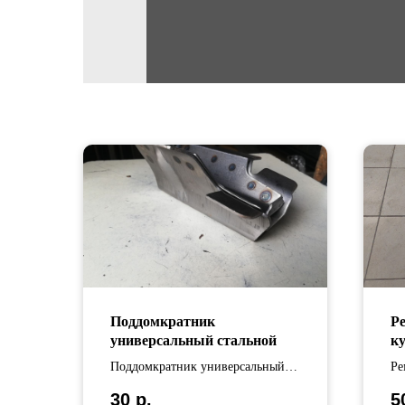
Поддомкратник
Р
универсальный стальной
к
Поддомкратник универсальный
Ре
стальной
ку
30
р.
5
оц