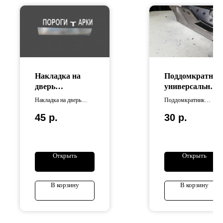
Накладка на
Поддомкратник
дверь
универсальный
универсальная
стальной
Накладка на дверь
Поддомкратник
универсальная
универсальный
45
р.
30
р.
изготовлена из
стальной
оцинкованной стали .
Открыть
Открыть
В корзину
В корзину