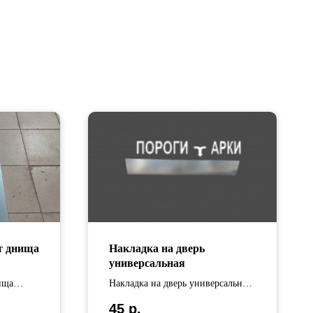
т днища
Накладка на дверь
универсальная
ища
Накладка на дверь универсальная
изготовлена из оцинкованной
45
р.
на
стали .