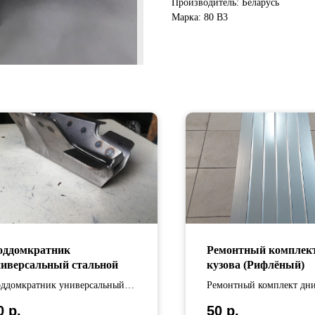
Производитель: Беларусь
Марка: 80 B3
оддомкратник
Ремонтный комплек
ниверсальный стальной
кузова (Рифлёный)
ддомкратник универсальный
Ремонтный комплект дн
альной
кузова изготовлен из
0
р.
50
р.
оцинкованной стали Дли