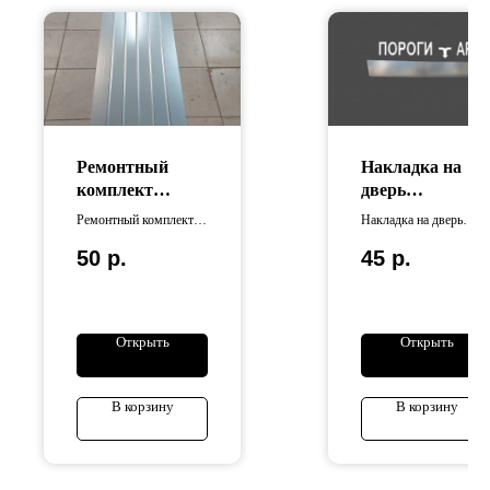
Ремонтный
Накладка на
комплект
дверь
днища кузова
универсальная
Ремонтный комплект
Накладка на дверь
(Рифлёный)
днища кузова
универсальная
50
р.
45
р.
изготовлен из
изготовлена из
оцинкованной стали
оцинкованной стали .
Длина изделия
составляет 125 см,
ширина — 50 см.
Открыть
Открыть
В корзину
В корзину