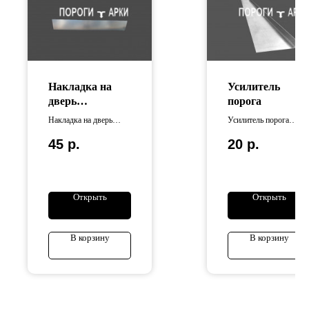
Накладка на
Усилитель
дверь
порога
универсальная
Накладка на дверь
Усилитель порога
универсальная
изготовлен из
45
р.
20
р.
изготовлена из
оцинкованной стали
оцинкованной стали .
Длина усилителей
варьируется от 65 см
до 110 см.
Открыть
Открыть
В корзину
В корзину