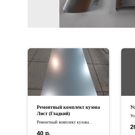
Ремонтный комплект кузова
У
Лист (Гладкий)
Ус
Ремонтный комплект кузова
оц
2
изготовлен из оцинкованной
ус
40
р.
стали Длина изделия составляет
до