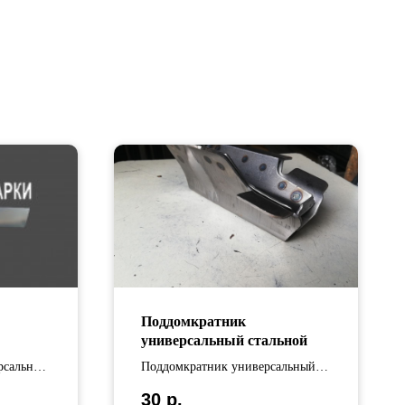
Поддомкратник
универсальный стальной
рсальная
Поддомкратник универсальный
анной
стальной
30
р.