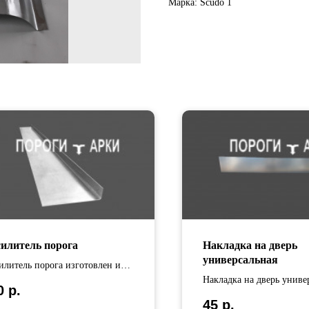
Марка: Scudo 1
силитель порога
Накладка на дверь
универсальная
илитель порога изготовлен из
инкованной стали Длина
Накладка на дверь униве
0
р.
илителей варьируется от 65 см
изготовлена из оцинков
45
р.
 110 см.
стали .