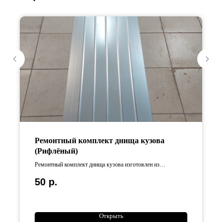
Ремонтный комплект днища кузова
(Рифлёный)
Ремонтный комплект днища кузова изготовлен из
оцинкованной стали Длина изделия составляет 125 см,
50
р.
ширина — 50 см.
Открыть