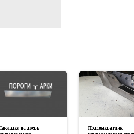
Накладка на дверь
Поддомкратник