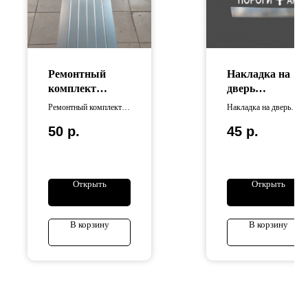
Ремонтный
Накладка на
комплект
дверь
днища кузова
универсальная
Ремонтный комплект
Накладка на дверь
(Рифлёный)
днища кузова
универсальная
50
р.
45
р.
изготовлен из
изготовлена из
оцинкованной стали
оцинкованной стали .
Длина изделия
составляет 125 см,
ширина — 50 см.
Открыть
Открыть
В корзину
В корзину