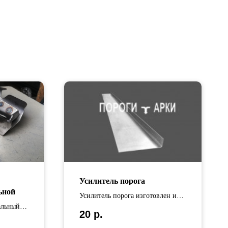
Усилитель порога
ьной
Усилитель порога изготовлен из
альный
оцинкованной стали Длина
20
р.
усилителей варьируется от 65 см
до 110 см.