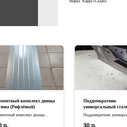
Марка: Kappa (Седан)
емонтный комплект днища
Поддомкратник
узова (Рифлёный)
универсальный стал
монтный комплект днища
Поддомкратник универс
зова изготовлен из
стальной
0
р.
30
р.
инкованной стали Длина