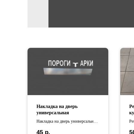
Накладка на дверь
Р
универсальная
к
Накладка на дверь универсальная
Ре
изготовлена из оцинкованной
ку
45
р.
5
стали .
оц