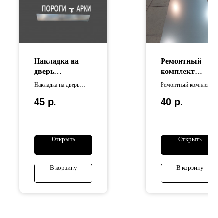
Накладка на
Ремонтный
дверь
комплект
универсальная
кузова Лист
Накладка на дверь
Ремонтный комплект
(Гладкий)
универсальная
кузова изготовлен из
45
р.
40
р.
изготовлена из
оцинкованной стали
оцинкованной стали .
Длина изделия
составляет 125 см,
ширина — 50 см.
Открыть
Открыть
В корзину
В корзину