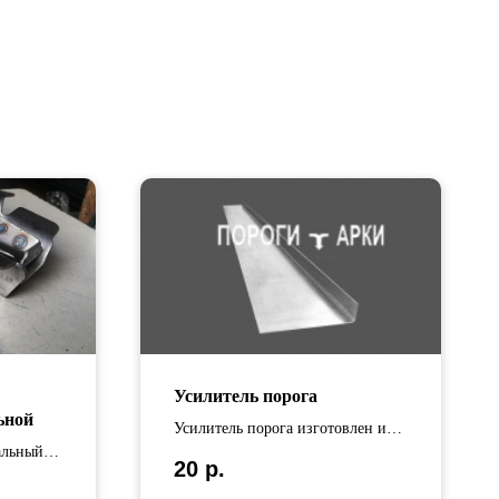
Усилитель порога
ьной
Усилитель порога изготовлен из
альный
оцинкованной стали Длина
20
р.
усилителей варьируется от 65 см
до 110 см.