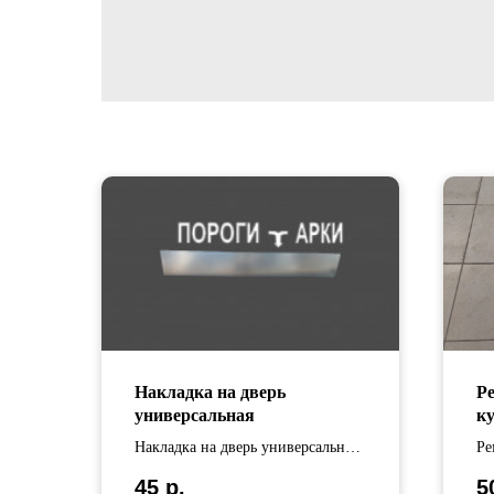
Накладка на дверь
Р
универсальная
к
Накладка на дверь универсальная
Ре
изготовлена из оцинкованной
ку
45
р.
5
стали .
оц