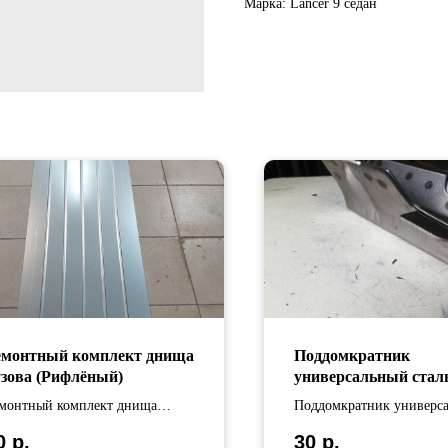
Марка: Lancer 9 седан
емонтный комплект днища
Поддомкратник
узова (Рифлёный)
универсальный стал
монтный комплект днища
Поддомкратник универс
зова изготовлен из
стальной
0
р.
30
р.
инкованной стали Длина