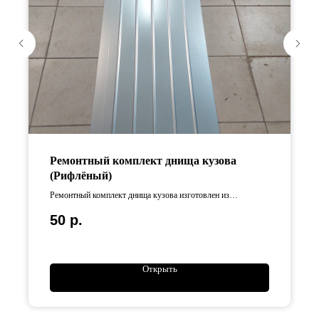
Ремонтный комплект днища кузова
(Рифлёный)
Ремонтный комплект днища кузова изготовлен из
оцинкованной стали Длина изделия составляет 125 см,
50
р.
ширина — 50 см.
Открыть